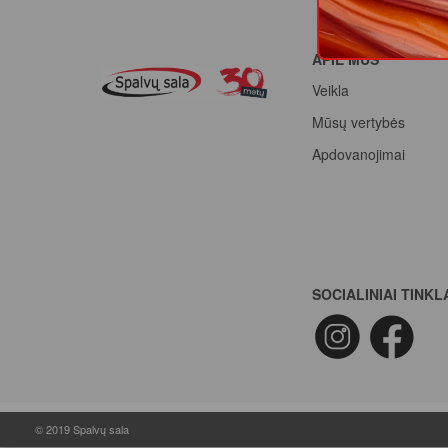
APIE MUS
Veikla
Mūsų vertybės
Apdovanojimai
SOCIALINIAI TINKL
© 2019 Spalvų sala