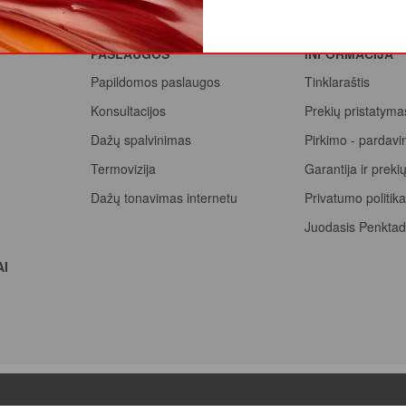
PASLAUGOS
INFORMACIJA
Papildomos paslaugos
Tinklaraštis
Konsultacijos
Prekių pristatyma
Dažų spalvinimas
Pirkimo - pardavi
Termovizija
Garantija ir prek
Dažų tonavimas internetu
Privatumo politik
Juodasis Penktad
Spalvų paletė
AI
Pirk Sadolin Profe
taškus ir atsiimk 