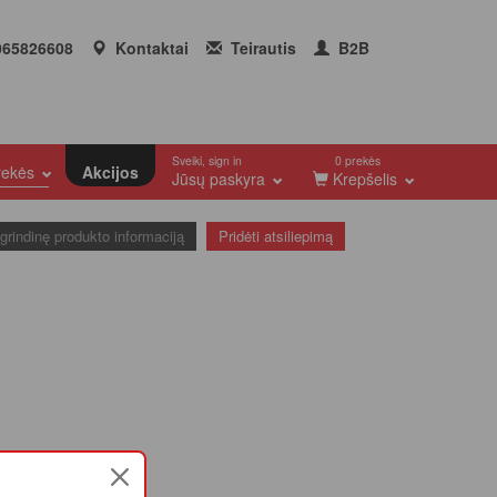
65826608
Kontaktai
Teirautis
B2B
Sveiki, sign in
0 prekės
prekės
Akcijos
Jūsų paskyra
Krepšelis
agrindinę produkto informaciją
Pridėti atsiliepimą