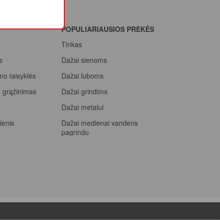
POPULIARIAUSIOS PREKĖS
Tinkas
s
Dažai sienoms
mo taisyklės
Dažai luboms
ių grąžinimas
Dažai grindims
a
Dažai metalui
ienis
Dažai medienai vandens
pagrindu
Beicas medienai
ssional, rink
prizą
Dažai betonui
Dažymo voleliai
Epoksidiniai dažai
Epoksidinė danga