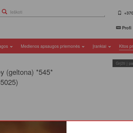
+370
Profi
iagos
Medienos apsaugos priemonės
Įrankiai
Kitos 
Grįžti į p
ey (geltona) *545*
5025)
pimą