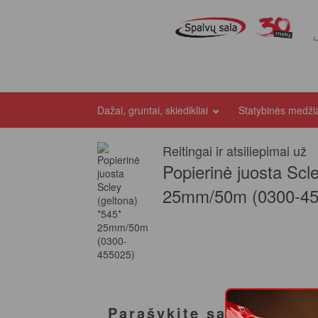
Dažai, gruntai, skiedikliai
Statybinės medž
Reitingai ir atsiliepimai už
Popierinė juosta Scl
25mm/50m (0300-45
Parašykite savo atsilie