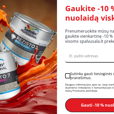
Gaukite -10 
nuolaidą vis
eltona) *545* 25mm/50m (0300-455025)
Prenumeruokite mūsų nauj
gaukite vienkartinę -10 %
visoms spalvusala.lt pre
Sutinku gauti tiesioginės
pranešimus.
Daugiau informacijos apie tai, kaip tva
duomenis rinkodaros ir komunikacijos tik
mūsų Privatumo politikoje.
Gauti -10 % nuo