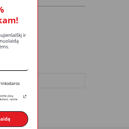
%
kam!
ienlaiškį ir
 nuolaidą
kėms.
 rinkodaros
rkome jūsų
slais, rasite
laidą