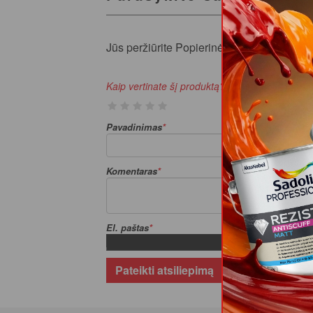
Jūs peržiūrite Popierinė juosta Scley (g
Kaip vertinate šį produktą?
Pavadinimas
Komentaras
El. paštas
Pateikti atsiliepimą