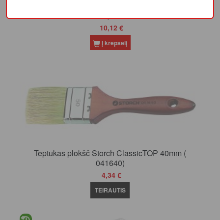
Skiediklis HAMMERITE Brush Cleaner & Thinner,
0,5 l
10,12 €
Į krepšelį
Teptukas plokšč Storch ClassicTOP 40mm (
041640)
4,34 €
TEIRAUTIS