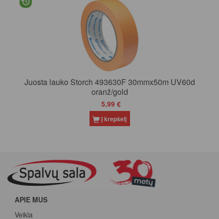
Juosta lauko Storch 493630F 30mmx50m UV60d
oranž/gold
5,99 €
Į krepšelį
APIE MUS
Veikla