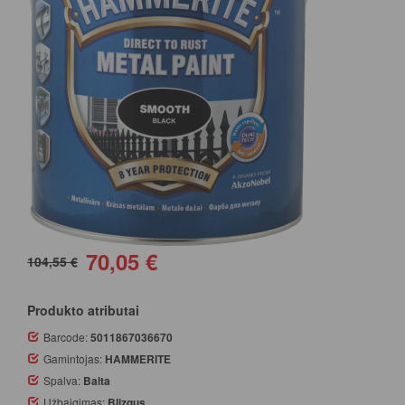
70,05 €
104,55 €
Produkto atributai
Barcode:
5011867036670
Gamintojas:
HAMMERITE
Spalva:
Balta
Užbaigimas:
Blizgus