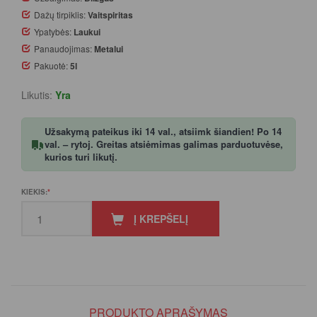
Dažų tirpiklis:
Vaitspiritas
Ypatybės:
Laukui
Panaudojimas:
Metalui
Pakuotė:
5l
Likutis:
Yra
Užsakymą pateikus iki 14 val., atsiimk šiandien! Po 14
val. – rytoj. Greitas atsiėmimas galimas parduotuvėse,
kurios turi likutį.
KIEKIS:
Į KREPŠELĮ
PRODUKTO APRAŠYMAS