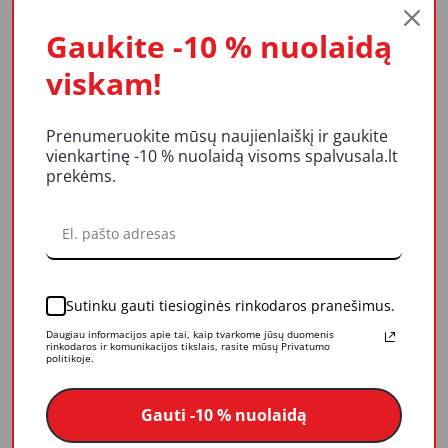
Akcija
Gaukite -10 % nuolaidą
viskam!
Prenumeruokite mūsų naujienlaiškį ir gaukite
vienkartinę -10 % nuolaidą visoms spalvusala.lt
Skiediklis HAMMERITE Brush Cleaner & Thinner,
prekėms.
0,25 l
6,84 €
Į krepšelį
Sutinku gauti tiesioginės rinkodaros pranešimus.
Akcija
Daugiau informacijos apie tai, kaip tvarkome jūsų duomenis
rinkodaros ir komunikacijos tikslais, rasite mūsų Privatumo
politikoje.
Gauti -10 % nuolaidą