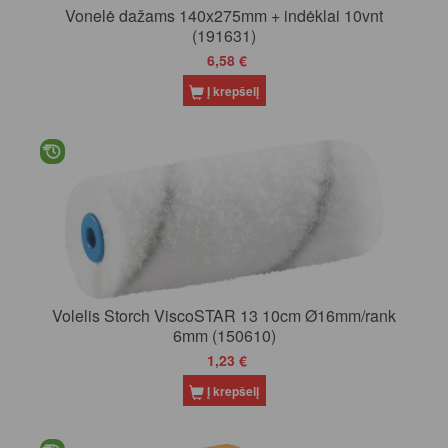
Vonelė dažams 140x275mm + indėklai 10vnt
(191631)
6,58 €
Į krepšelį
Volelis Storch ViscoSTAR 13 10cm Ø16mm/rank
6mm (150610)
1,23 €
Į krepšelį