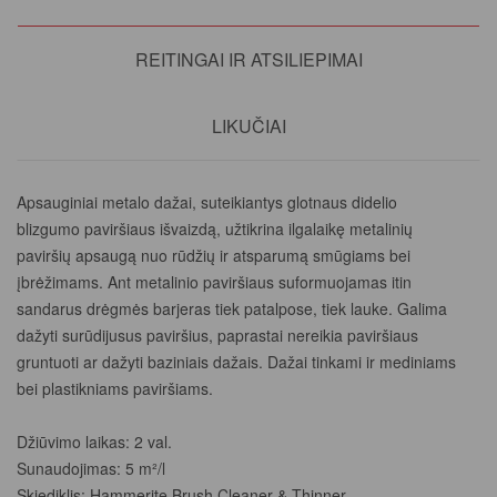
REITINGAI IR ATSILIEPIMAI
LIKUČIAI
Apsauginiai metalo dažai, suteikiantys glotnaus didelio
blizgumo paviršiaus išvaizdą, užtikrina ilgalaikę metalinių
paviršių apsaugą nuo rūdžių ir atsparumą smūgiams bei
įbrėžimams. Ant metalinio paviršiaus suformuojamas itin
sandarus drėgmės barjeras tiek patalpose, tiek lauke. Galima
dažyti surūdijusus paviršius, paprastai nereikia paviršiaus
gruntuoti ar dažyti baziniais dažais. Dažai tinkami ir mediniams
bei plastikniams paviršiams.
Džiūvimo laikas: 2 val.
Sunaudojimas: 5 m²/l
Skiediklis: Hammerite Brush Cleaner & Thinner