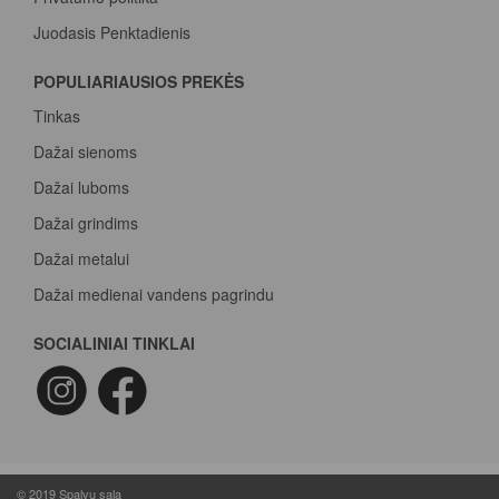
Juodasis Penktadienis
Spalvų paletė
POPULIARIAUSIOS PREKĖS
Pirk Sadolin Professional, rink taškus ir atsiimk prizą
Tinkas
Dažai sienoms
Dažai luboms
Dažai grindims
Dažai metalui
Dažai medienai vandens pagrindu
Beicas medienai
SOCIALINIAI TINKLAI
Dažai betonui
Dažymo voleliai
Epoksidiniai dažai
Epoksidinė danga
© 2019 Spalvų sala