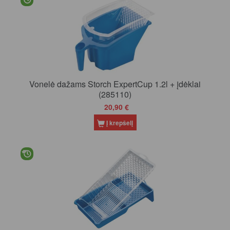
Vonelė dažams Storch ExpertCup 1.2l + įdėklai
(285110)
20,90 €
Į krepšelį