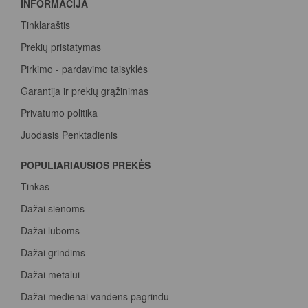
INFORMACIJA
Tinklaraštis
Prekių pristatymas
Pirkimo - pardavimo taisyklės
Garantija ir prekių grąžinimas
Privatumo politika
Juodasis Penktadienis
Spalvų paletė
POPULIARIAUSIOS PREKĖS
Pirk Sadolin Professional, rink taškus ir atsiimk prizą
Tinkas
Dažai sienoms
Dažai luboms
Dažai grindims
Dažai metalui
Dažai medienai vandens pagrindu