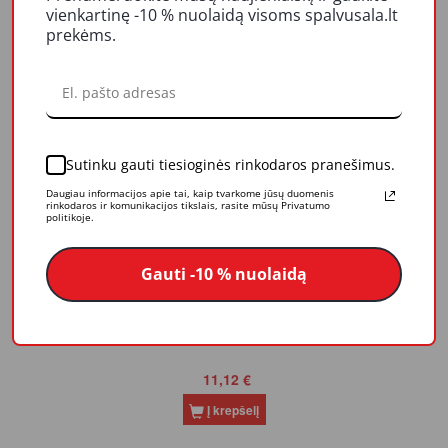
vienkartinę -10 % nuolaidą visoms spalvusala.lt
Atsparumas tempimui - 33 N/cm
prekėms.
Susijusios prekės
Sutinku gauti tiesioginės rinkodaros pranešimus.
Daugiau informacijos apie tai, kaip tvarkome jūsų duomenis
rinkodaros ir komunikacijos tikslais, rasite mūsų Privatumo
politikoje.
Gauti -10 % nuolaidą
Aerozolinis klijų valiklis TESA 60042 200ml
11,12 €
Į krepšelį