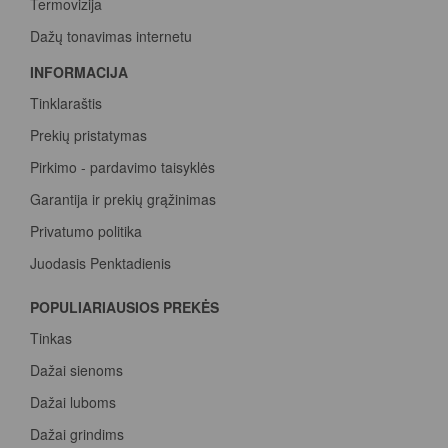
Termovizija
Dažų tonavimas internetu
INFORMACIJA
Tinklaraštis
Prekių pristatymas
Pirkimo - pardavimo taisyklės
Garantija ir prekių grąžinimas
Privatumo politika
Juodasis Penktadienis
Spalvų paletė
POPULIARIAUSIOS PREKĖS
Pirk Sadolin Professional, rink taškus ir atsiimk prizą
Tinkas
Dažai sienoms
Dažai luboms
Dažai grindims