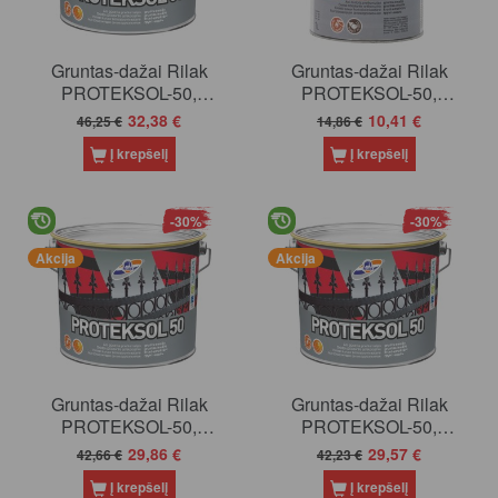
Gruntas-dažai Rilak
Gruntas-dažai Rilak
PROTEKSOL-50,
PROTEKSOL-50,
baltas, 2.7 l
geltoni, 0.9 l
32,38 €
10,41 €
46,25 €
14,86 €
Į krepšelį
Į krepšelį
-30%
-30%
Akcija
Akcija
Gruntas-dažai Rilak
Gruntas-dažai Rilak
PROTEKSOL-50,
PROTEKSOL-50,
geltoni, 2.7 l
juodas, 2.7 l
29,86 €
29,57 €
42,66 €
42,23 €
Į krepšelį
Į krepšelį