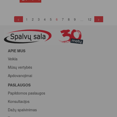
(current)
<
1
2
3
4
5
6
7
8
9
12
>
…
APIE MUS
Veikla
Mūsų vertybės
Apdovanojimai
PASLAUGOS
Papildomos paslaugos
Konsultacijos
Dažų spalvinimas