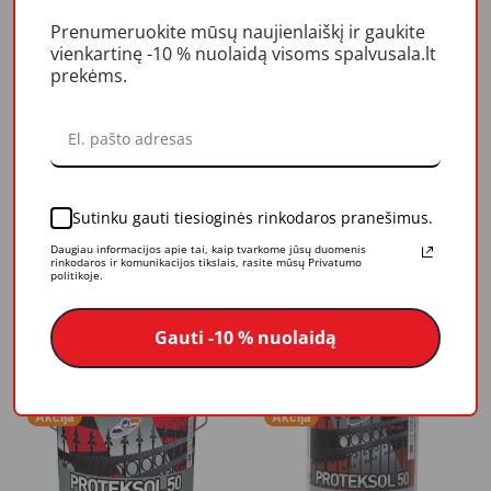
Prenumeruokite mūsų naujienlaiškį ir gaukite
vienkartinę -10 % nuolaidą visoms spalvusala.lt
-30%
prekėms.
Akcija
Sutinku gauti tiesioginės rinkodaros pranešimus.
Gruntas Rilak RIATOP
Gruntas- dažai Rilak
Daugiau informacijos apie tai, kaip tvarkome jūsų duomenis
pilkas 2.7ltr
PROTEKSOL-50,
rinkodaros ir komunikacijos tikslais, rasite mūsų Privatumo
baltas, 0.9 l
politikoje.
39,88 €
11,34 €
16,20 €
Į krepšelį
TEIRAUTIS
Gauti -10 % nuolaidą
-30%
-30%
Akcija
Akcija