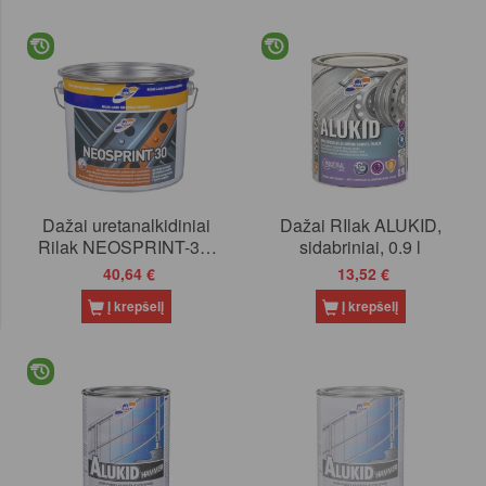
Dažai uretanalkidiniai
Dažai RIlak ALUKID,
Rilak NEOSPRINT-30,
sidabriniai, 0.9 l
juodi, 2.7 l
40,64 €
13,52 €
Į krepšelį
Į krepšelį