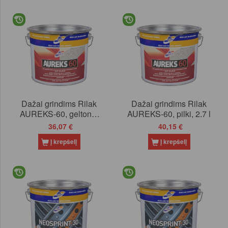
Dažai grindims Rilak
Dažai grindims Rilak
AUREKS-60, geltonai
AUREKS-60, pilki, 2.7 l
rudi, 2.7 l
36,07 €
40,15 €
Į krepšelį
Į krepšelį