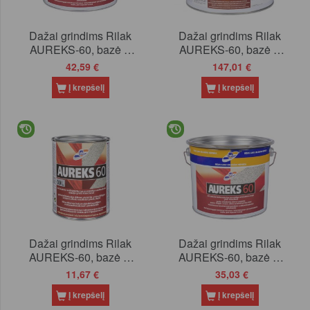
Dažai grindims Rilak
Dažai grindims Rilak
AUREKS-60, bazė A
AUREKS-60, bazė A
(balta), 2.7 l
(balta), 9.9 l
42,59 €
147,01 €
Į krepšelį
Į krepšelį
Dažai grindims Rilak
Dažai grindims Rilak
AUREKS-60, bazė C
AUREKS-60, bazė C
(tonuojama), 0.85 l
(tonuojama), 2.6 l
11,67 €
35,03 €
Į krepšelį
Į krepšelį