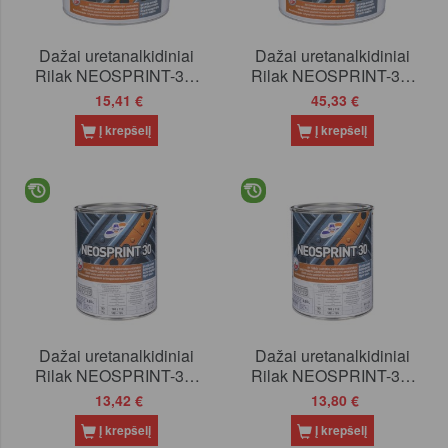
Dažai uretanalkidiniai
Dažai uretanalkidiniai
Rilak NEOSPRINT-30,
Rilak NEOSPRINT-30,
balti, 0.9 l
balti, 2.7 l
15,41 €
45,33 €
Į krepšelį
Į krepšelį
Dažai uretanalkidiniai
Dažai uretanalkidiniai
Rilak NEOSPRINT-30,
Rilak NEOSPRINT-30,
bazė C, 0.85 l
juodi, 0.9 l
13,42 €
13,80 €
Į krepšelį
Į krepšelį