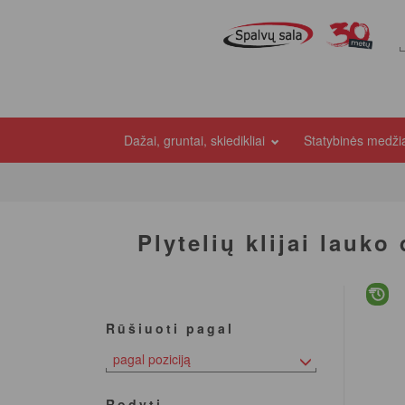
Dažai, gruntai, skiedikliai
Statybinės medž
Plytelių klijai lauk
Rūšiuoti pagal
pagal poziciją
Rodyti