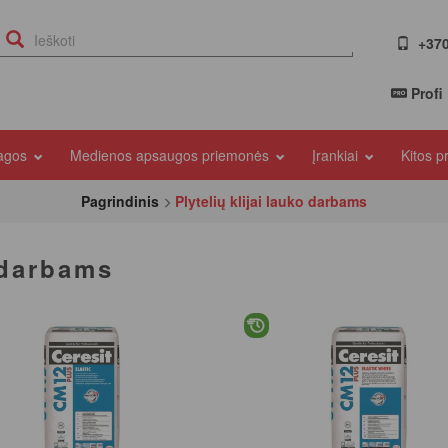
+370
Profi
iagos
Medienos apsaugos priemonės
Įrankiai
Kitos 
Pagrindinis
Plytelių klijai lauko darbams
o darbams