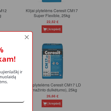
CM12
Klijai plytelėms Ceresit CM17
g
Super Flexible, 25kg
22,52 €
Į krepšelį
0%
%
kam!
ienlaiškį ir
 nuolaidą
kėms.
CM17
Klijai plytelėms Ceresit CM17 LD
g
(sumažinto dulkėtumo), 25kg
26,66 €
Į krepšelį