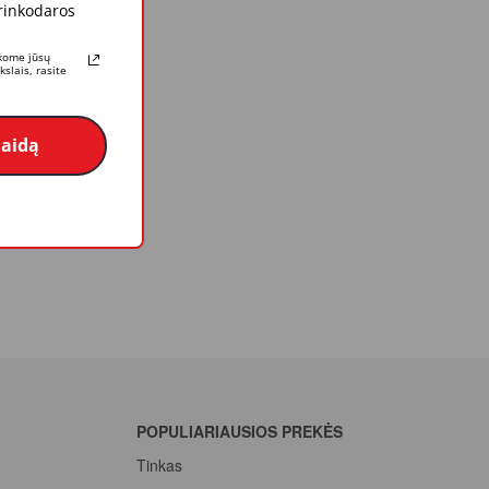
 rinkodaros
rkome jūsų
slais, rasite
laidą
POPULIARIAUSIOS PREKĖS
Tinkas