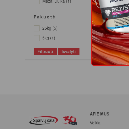
Mažai Dulka (1)
Pakuotė
Nauji
25kg (5)
5kg (1)
Filtruoti
Išvalyti
Ela
APIE MUS
Veikla