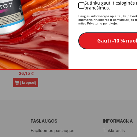
Sutinku gauti tiesioginės
pranešimus.
Daugiau informacijos apie tai, kaip tva
ena
duomenis rinkodaros ir komunikacijos tik
mūsų Privatumo politikoje.
Gauti -10 % nuo
stingi plytelių klijai Ardex X
701 F 20kg
26,15 €
Į krepšelį
PASLAUGOS
INFORMACIJA
Papildomos paslaugos
Tinklaraštis