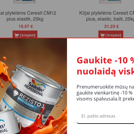
jai plytelėms Ceresit CM12
Klijai plytelėms Ceresit 
plus elastik, 25kg
plus, elastic, balti, 25k
15,57 €
21,23 €
Į krepšelį
Į krepšelį
-2
Gaukite -10 
Akcija
nuolaidą vis
Prenumeruokite mūsų nauj
gaukite vienkartinę -10 %
visoms spalvusala.lt pre
jai plytelėms Ceresit CM17
Klijai plytelėms Ceresit 
Super Flexible, 5kg
White, baltos sp., 25 k
9,40 €
23,34 €
29,18 €
Į krepšelį
Į krepšelį