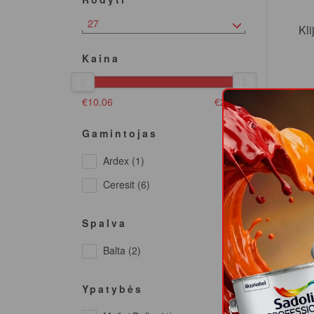
27
Kli
Kaina
€
10.06
€
29.18
Gamintojas
Ardex (1)
Ceresit (6)
Spalva
Kli
Balta (2)
Ypatybės