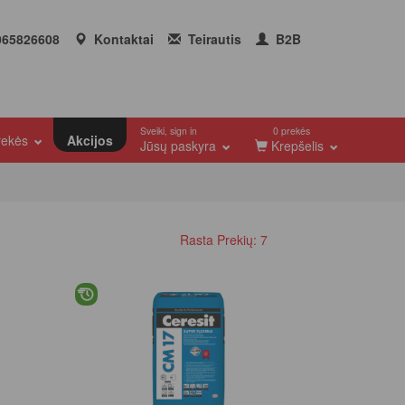
65826608
Kontaktai
Teirautis
B2B
Sveiki, sign in
0 prekės
prekės
Akcijos
Jūsų paskyra
Krepšelis
Rasta Prekių: 7