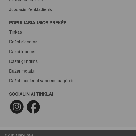
Juodasis Penktadienis
Spalvų paletė
POPULIARIAUSIOS PREKĖS
Pirk Sadolin Professional, rink taškus ir atsiimk prizą
Tinkas
Dažai sienoms
Dažai luboms
Dažai grindims
Dažai metalui
Dažai medienai vandens pagrindu
Beicas medienai
SOCIALINIAI TINKLAI
Dažai betonui
Dažymo voleliai
Epoksidiniai dažai
Epoksidinė danga
© 2019 Spalvų sala