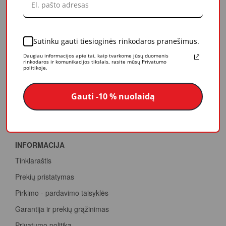
Mūsų vertybės
Apdovanojimai
Sutinku gauti tiesioginės rinkodaros pranešimus.
PASLAUGOS
Daugiau informacijos apie tai, kaip tvarkome jūsų duomenis
Papildomos paslaugos
rinkodaros ir komunikacijos tikslais, rasite mūsų Privatumo
politikoje.
Konsultacijos
Dažų spalvinimas
Gauti -10 % nuolaidą
Termovizija
Dažų tonavimas internetu
INFORMACIJA
Tinklaraštis
Prekių pristatymas
Pirkimo - pardavimo taisyklės
Garantija ir prekių grąžinimas
Privatumo politika