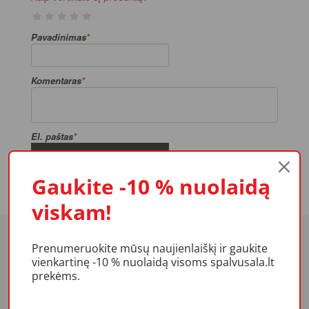
Pavadinimas
Komentaras
El. paštas
Pateikti atsiliepimą
Gaukite -10 % nuolaidą
viskam!
Prenumeruokite mūsų naujienlaiškį ir gaukite
vienkartinę -10 % nuolaidą visoms spalvusala.lt
prekėms.
APIE MUS
Veikla