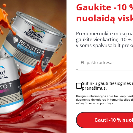
Gaukite -10 
 tamsiai pilkas) 3kg
nuolaidą vis
Prenumeruokite mūsų nauj
gaukite vienkartinę -10 %
visoms spalvusala.lt pre
Sutinku gauti tiesioginės
pranešimus.
Daugiau informacijos apie tai, kaip tva
duomenis rinkodaros ir komunikacijos tik
mūsų Privatumo politikoje.
Gauti -10 % nuo