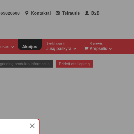
65826608
Kontaktai
Teirautis
B2B
Sveiki, sign in
0 prekės
prekės
Akcijos
Jūsų paskyra
Krepšelis
agrindinę produkto informaciją
Pridėti atsiliepimą