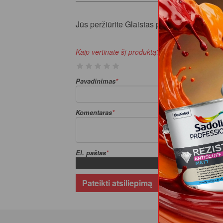
Jūs peržiūrite Glaistas plytelių KIILTO (44
Kaip vertinate šį produktą?
Pavadinimas
Komentaras
El. paštas
Pateikti atsiliepimą