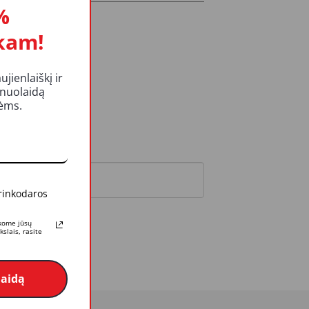
%
kam!
ienlaiškį ir
 nuolaidą
kėms.
 rinkodaros
rkome jūsų
slais, rasite
laidą