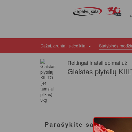
Dažai, gruntai, skiedikliai
Statybinės medž
Reitingai ir atsiliepimai už
Glaistas plytelių KII
Parašykite savo atsilie