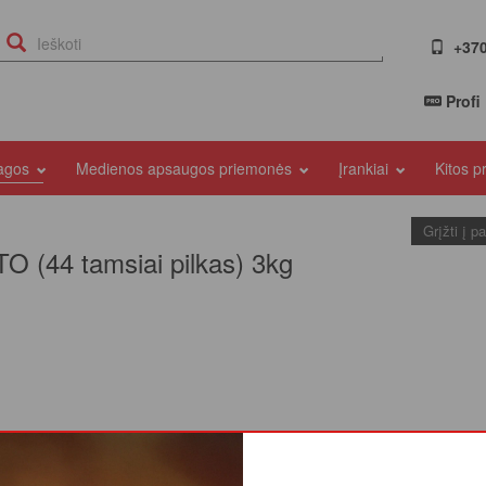
+370
Profi
iagos
Medienos apsaugos priemonės
Įrankiai
Kitos 
Grįžti į p
LTO (44 tamsiai pilkas) 3kg
pimą