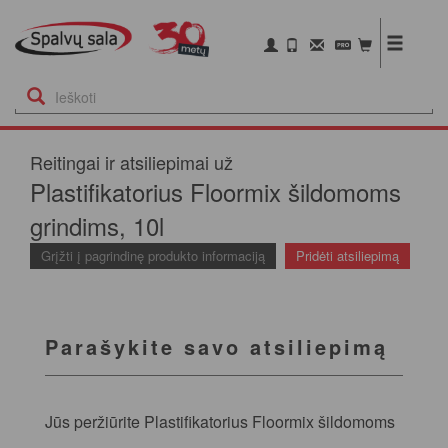
Reitingai ir atsiliepimai už
Plastifikatorius Floormix šildomoms
grindims, 10l
Grįžti į pagrindinę produkto informaciją
Pridėti atsiliepimą
Parašykite savo atsiliepimą
Jūs peržiūrite Plastifikatorius Floormix šildomoms