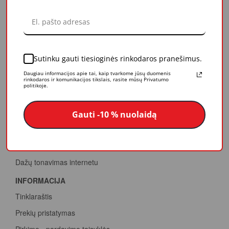
APIE MUS
Veikla
Mūsų vertybės
Sutinku gauti tiesioginės rinkodaros pranešimus.
Apdovanojimai
Daugiau informacijos apie tai, kaip tvarkome jūsų duomenis
PASLAUGOS
rinkodaros ir komunikacijos tikslais, rasite mūsų Privatumo
politikoje.
Papildomos paslaugos
Konsultacijos
Gauti -10 % nuolaidą
Dažų spalvinimas
Termovizija
Dažų tonavimas internetu
INFORMACIJA
Tinklaraštis
Prekių pristatymas