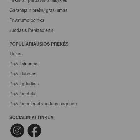
Pirkimo - pardavimo taisyklės
Garantija ir prekių grąžinimas
Privatumo politika
Juodasis Penktadienis
Spalvų paletė
POPULIARIAUSIOS PREKĖS
Pirk Sadolin Professional, rink taškus ir atsiimk prizą
Tinkas
Dažai sienoms
Dažai luboms
Dažai grindims
Dažai metalui
Dažai medienai vandens pagrindu
Beicas medienai
SOCIALINIAI TINKLAI
Dažai betonui
Dažymo voleliai