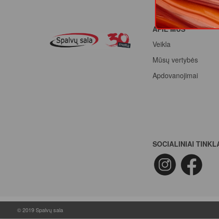
APIE MUS
Veikla
Mūsų vertybės
Apdovanojimai
SOCIALINIAI TINKL
© 2019 Spalvų sala