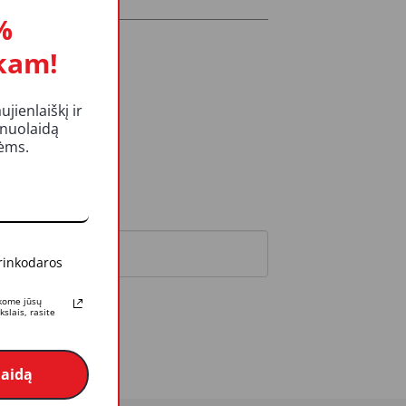
%
kam!
ienlaiškį ir
 nuolaidą
kėms.
 rinkodaros
rkome jūsų
slais, rasite
laidą