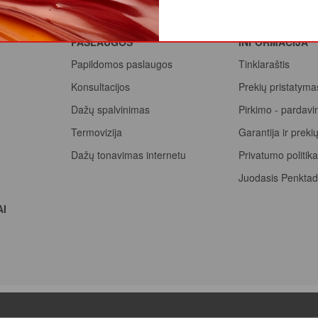
PASLAUGOS
INFORMACIJA
Papildomos paslaugos
Tinklaraštis
Konsultacijos
Prekių pristatyma
Dažų spalvinimas
Pirkimo - pardavi
Termovizija
Garantija ir prek
Dažų tonavimas internetu
Privatumo politik
Juodasis Penktad
Spalvų paletė
AI
Pirk Sadolin Profe
taškus ir atsiimk 