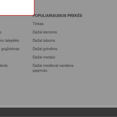
POPULIARIAUSIOS PREKĖS
Tinkas
s
Dažai sienoms
mo taisyklės
Dažai luboms
ių grąžinimas
Dažai grindims
a
Dažai metalui
ienis
Dažai medienai vandens
pagrindu
Beicas medienai
ssional, rink
prizą
Dažai betonui
Dažymo voleliai
Epoksidiniai dažai
Epoksidinė danga