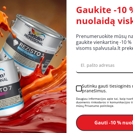
Gaukite -10 
nuolaidą vis
 polyline Wintermix (-12°C), 1l
Prenumeruokite mūsų nauj
gaukite vienkartinę -10 %
visoms spalvusala.lt pre
Sutinku gauti tiesioginės
pranešimus.
Daugiau informacijos apie tai, kaip tva
duomenis rinkodaros ir komunikacijos tik
mūsų Privatumo politikoje.
Gauti -10 % nuo