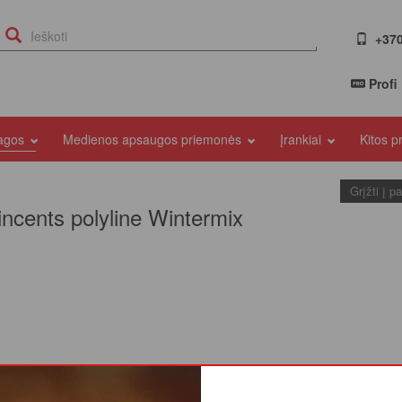
+370
Profi
iagos
Medienos apsaugos priemonės
Įrankiai
Kitos 
Grįžti į p
incents polyline Wintermix
pimą