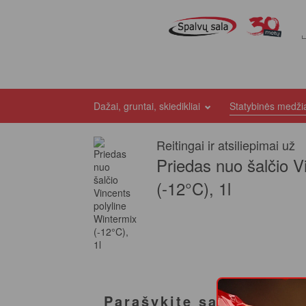
Dažai, gruntai, skiedikliai
Statybinės medž
Reitingai ir atsiliepimai už
Priedas nuo šalčio V
(-12°C), 1l
Parašykite savo atsilie